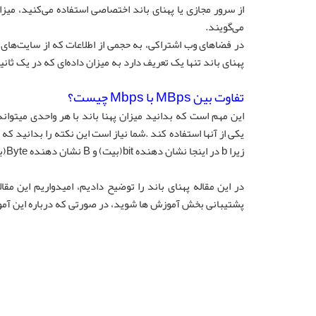
می‌گویند.
پهنای باند تنها یک تعریف دارد به میزان داده‌ای که در یک ثانی
تفاوت بین MBps با Mbps چیست؟
زیرا b در اینجا نشان دهنده bit(بیت) و B نشان دهنده Byte(بایت) است و هر بایت برابر 8 بیت میباشد.
در این مقاله پهنای باند را توضیح دادیم، امیدواریم این مقا
پشتیبانی بخش آموزش ها شوید، در صورتی که درباره این آموز