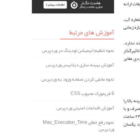
ات ارائه
عاره آب،
زه زمانی
آموزش های مرتبط
د ندارد.
نحوه تنظیم انیمیشن لودینگ در وردپرس
اثیرگذار
دی مغایر
آموزش بهینه سازی دیتابیس وردپرس
نحوه مخفی کردن صفحه ورود به وردپرس
6 فریمورک محبوب CSS
 بالا را
آموزش اقدامات امنیتی وردپرس
صرف و با
افزایش تعداد کاربران آنلاین، کاهش سرعت را تجربه نکند، پهنای باند اختصاصی هیچ یک از این محدودیت‌ها را ندارد و اینترنت پایدار را در ۲۴ ساعت
نحوه رفع خطای Max_Execution_Time
ود یکسان
وردپرس