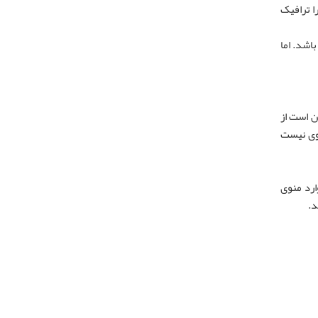
ه شما عبور می‌کند را ترافیک
یند این حجم می‌تواند ۵۰ گیگابایت در ماه باشد. اما
gigabits ، megabytes ، kilobytes ، byte و غیره).ISP شما ممکن است از
را بدانید که چگونه میتوان واحدها را به یکدیگر تبدیل کرد. برای مثال 32MB با 32Mb مساوی نیست
ارد منوی
د.