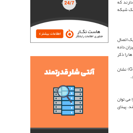
دارند که
 آن با سرعت و ترافیک شبکه
یک اتصال
زان داده
ا را ذکر
ارائه‌دهندگان خدمات اینترنتی (ISP) معمولاً سرعت پهنای باند را به میلیون‌ها بیت در ثانیه (bps) یا مگابیت (Mbps) و یا گیگابیت (Gbps) نشان
.
 می توان
د. پهنای