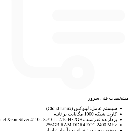
مشخصات فنی سرور
سیستم عامل: لینوکس (Cloud Linux)
کارت شبکه 1000 مگابایت بر ثانیه
پردازنده قدرتمند 2x Intel Xeon Silver 4110 - 8c/16t - 2.1GHz /GHz
256GB RAM DDR4 ECC 2400 MHz
موقعیت سرور : فرانسه / آلمان / ایران