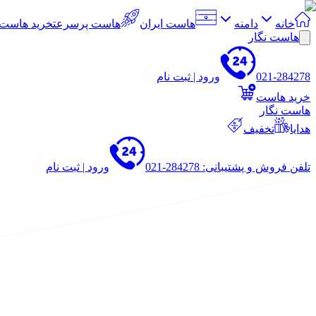
خانه
دامنه
هاست ایران
هاست پرسرعت
خرید هاست
هاست نگار
021-284278
ورود | ثبت نام
خرید هاست
هاست نگار
هدایا
تخفیف
تلفن فروش و پشتیبانی: 284278-021
ورود | ثبت نام