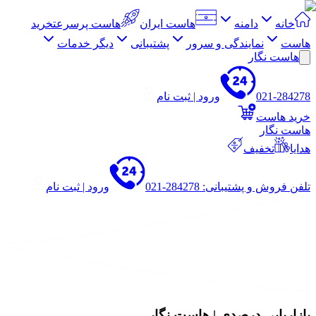
خانه
دامنه
هاست ایران
هاست پرسرعت
خرید
هاست
نمایندگی و سرور
پشتیبانی
دیگر خدمات
هاست نگار
021-284278
ورود | ثبت نام
خرید هاست
هاست نگار
هدایا
تخفیف
تلفن فروش و پشتیبانی: 284278-021
ورود | ثبت نام
بازاریابی درصدی
| هاست نگار