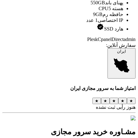
پهنای باند
550GB
هسته CPU
5
حافظه رم
9GB
IP اختصاصی
1 عدد
هارد SSD
Plesk
Cpanel
Directadmin
سفارش آنلاین:
ایران
امتیاز شما به
سرور مجازی ایران
★
★
★
★
★
هنوز رأیی ثبت نشده
مشـاوره خرید سرور مجازی