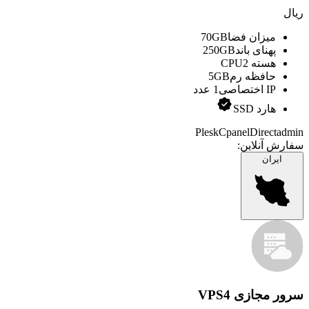
ریال
میزان فضا
70GB
پهنای باند
250GB
هسته CPU
2
حافظه رم
5GB
IP اختصاصی
1 عدد
هارد SSD
Plesk
Cpanel
Directadmin
سفارش آنلاین:
ایران
سرور مجازی VPS4