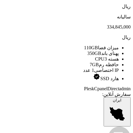
ریال
سالیانه
334,845,000
ریال
میزان فضا
110GB
پهنای باند
350GB
هسته CPU
3
حافظه رم
7GB
IP اختصاصی
1 عدد
هارد SSD
Plesk
Cpanel
Directadmin
سفارش آنلاین:
ایران