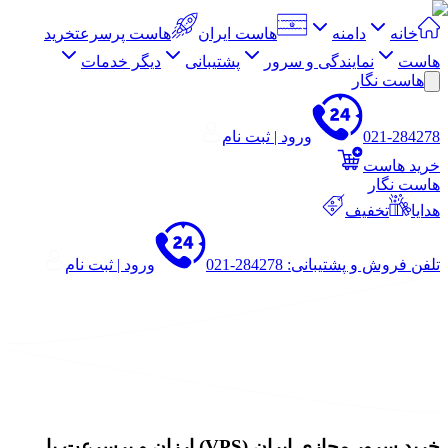
خانه
دامنه
هاست ایران
هاست پرسرعت
خرید
هاست
نمایندگی و سرور
پشتیبانی
دیگر خدمات
هاست نگار
021-284278
ورود | ثبت نام
خرید هاست
هاست نگار
هدایا
تخفیف
تلفن فروش و پشتیبانی: 284278-021
ورود | ثبت نام
خرید سرور مجازی ایران (VPS) ارزان و پرسرعت با