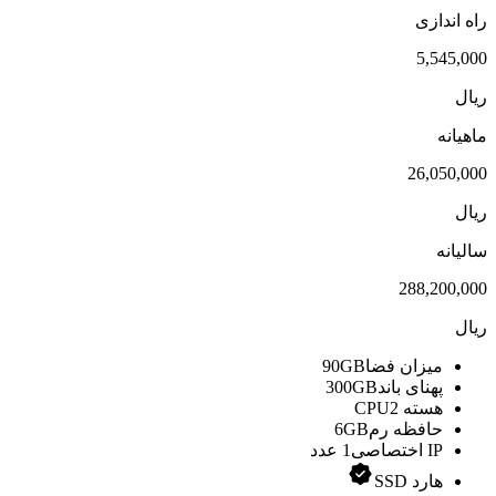
راه اندازی
5,545,000
ریال
ماهیانه
26,050,000
ریال
سالیانه
288,200,000
ریال
میزان فضا
90GB
پهنای باند
300GB
هسته CPU
2
حافظه رم
6GB
IP اختصاصی
1 عدد
هارد SSD