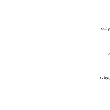
شخص رفع شده
ور
بوط به