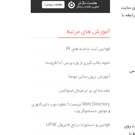
ای سایت
ابطه با
آموزش های مرتبط
قوانین ثبت دامنه های IR
نحوه بکاپ گیری از وردپرس (با افزونه)
 پس
آموزش بروزرسانی جوملا
مقدمه ای بر ترمینال لینوکس
Web Directory چیست؟ تفاوت وب دایرکتوری
و موتور جستجوگر وب
قوانین و دستورات رایج فایروال UFW
ت روی
 با