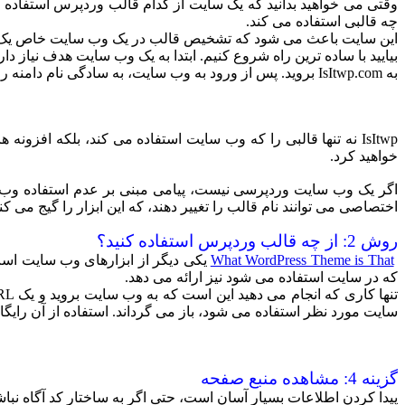
چه قالبی استفاده می کند.
این سایت باعث می شود که تشخیص قالب در یک وب سایت خاص یک کار بس
بیایید با ساده ترین راه شروع کنیم. ابتدا به یک وب سایت هدف نیاز دا
به IsItwp.com بروید. پس از ورود به وب سایت، به سادگی نام دامنه را در کادر متنی وارد کنید و روی دکمه «Analyze Website» کلیک کنید.
IsItwp نه تنها قالبی را که وب سایت استفاده می کند، بلکه ا
خواهید کرد.
اگر یک وب سایت وردپرسی نیست، پیامی مبنی بر عدم استفاده وب سا
اختصاصی می توانند نام قالب را تغییر دهند، که این ابزار را گیج می 
روش 2: از چه قالب وردپرس استفاده کنید؟
What WordPress Theme is That
یکی دیگر از ابزارهای وب سایت است 
که در سایت استفاده می شود نیز ارائه می دهد.
سایت مورد نظر استفاده می شود، باز می گرداند. استفاده از آن رایگان است، بنابراین هر تعداد URL و
گزینه 4: مشاهده منبع صفحه
پیدا کردن اطلاعات بسیار آسان است، حتی اگر به ساختار کد آگاه نباشید. به وب سایت