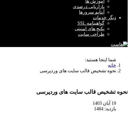
آموزش ها
بازاریابی درصدی
آپتایم سرورها
دیگر خدمات
گواهینامه SSL
پکیج های امنیتی
طراحی سایت
شما اینجا هستید:
خانه
نحوه تشخیص قالب سایت های وردپرسی
نحوه تشخیص قالب سایت های وردپرسی
19 آبان 1403
بازدید: 1484