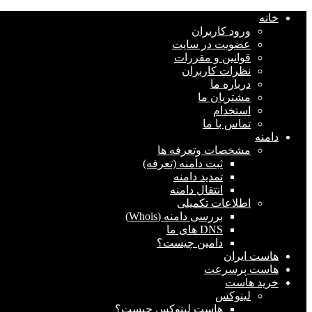
خانه
ورود کاربران
عضویت در سایت
قوانین و مقررات
نظرات کاربران
درباره ما
مشتریان ما
استخدام
تماس با ما
دامنه
مشخصات وتعرفه ها
ثبت دامنه (تعرفه)
تمدید دامنه
انتقال دامنه
اطلاعات تکمیلی
بررسی دامنه (Whois)
DNS های ما
دامین چیست؟
هاست ایران
هاست پرسرعت
خرید هاست
لینوکس
هاست لینوکس چیست؟