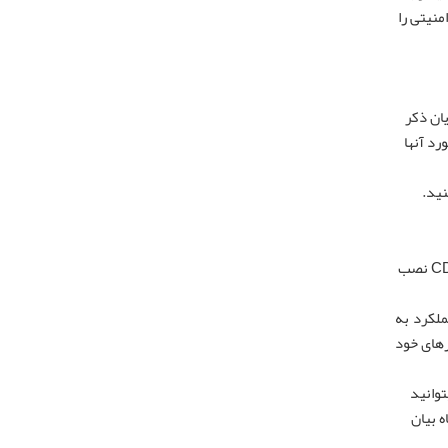
منیتی را
یان ذکر
رد آنها
نید.
وب سایت شما ممکن است به دلیل حمله DDoS از کار افتاده باشد. برای محافظت از سایت خود در برابر این نوع حمله باید یک فایروال و یک CDN نصب
ملکرد به
ت شما را از سرورهای خود
توانید
 بیان