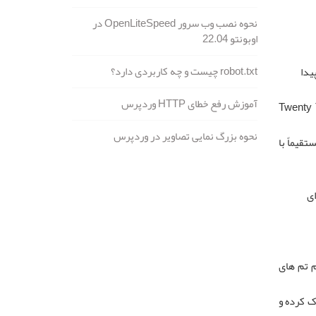
نحوه نصب وب سرور OpenLiteSpeed در
اوبونتو 22.04
robot.txt چیست و چه کاربردی دارد؟
یدا
آموزش رفع خطای HTTP وردپرس
پیش فرض وردپرس (مانند Twenty Twenty-Three،
نحوه بزرگ نمایی تصاویر در وردپرس
قیماً با
th قرار گیرد. برای
م تم های
ک کرده و