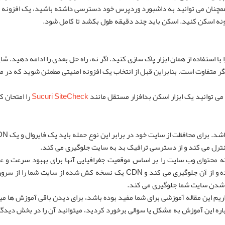
ر همچنان می توانید به داشبورد وردپرس خود دسترسی داشته باشید، یک افزونه ا
فزونه اسکن کنید. اسکن باید چند دقیقه طول بکشد تا کامل شود.
ا با استفاده از همان ابزار پاک سازی کنید. اگر نه، راه حل بعدی را ادامه دهید. شا
ر متفاوت است. بنابراین قبل از انتخاب یک افزونه امنیتی مطمئن شوید که در مو
می توانید یک ابزار اسکن بدافزار مستقل مانند
Sucuri SiteCheck
را امتحان ک
نترل می کند و از دسترسی ترافیک بد به سایت جلوگیری می کند.
هد که محتوای وب سایت را بر اساس موقعیت جغرافیایی آنها برای بهبود سرعت و ع
کاربران ارائه می دهد. فایروال ترافیک مخرب را شناسایی کرده و از آن جلوگیری می کند و CDN یک نسخه کش شده از سای
ب شدن سایت شما جلوگیری می کند.
یم این مقاله
آموزشی
برای شما مفید بوده باشد، برای دیدن باقی آموزش ها می
ه این آموزش به مشکل یا سوالی برخورد کردید، میتوانید آن را در بخش دیدگاه