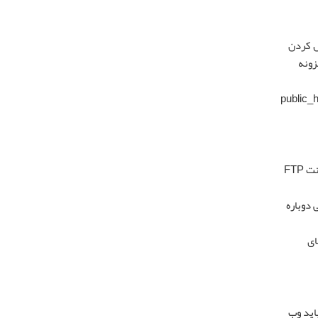
ل کردن
زونه
د، حساب میزبانی خود را باز کنید و به cPanel → مدیریت فایل → public_html →
اگر اکنون می توانید به سایت وردپرس خود دسترسی پیدا کنید، به داشبورد وردپرس خود وارد شوید. سپس به مدیریت فایل cPanel یا کلاینت FTP
 یکی دوباره
ای
اید وب