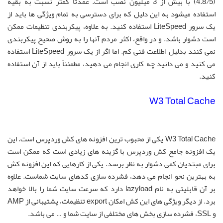
(4.8/5) با بیش از 3 میلیون نصب است. عمدتاً کمتر نسبت به بقیه
استفاده میشود به این دلیل که برای دسترسی به تمام ویژگی ها باید از
یک سرور LiteSpeed ​​استفاده کنید. به علاوه، پیکربندی تنظیمات ممکن
است دشوار باشد. و در واقع، اکثر مردم آنها را به روش صحیح پیکربندی
نمی کنند بدلیل اطلاعت فنی کم. اما اگر از یک سرور LiteSpeed ​​استفاده
می کنید و می دانید چه کاری انجام می دهید، مطمئناً باید از آن استفاده
کنید.
W3 Total Cache
W3 Total Cache یکی از محبوب ترین افزونه های کش وردپرس است. این
یک افزونه جامع کش وردپرس با گزینه های زیادی است که ممکن است
برای مبتدیان کمی دشوار به نظر برسد. یکی از کارهایی که این افزونه کش
به بهترین نحو انجام می دهد، فشرده سازی کدهای سایت شماست. علاوه
بر آن قابلیتی به نام lazyload دارد که سرعت سایت شما را بالا خواهد
برد. از دیگر ویژگی های این کش امکان export تنظیمات، پشتیبانی از AMP
و SSL، فشرده سازی بخش های مختلفی از سایت شما و … می باشد.