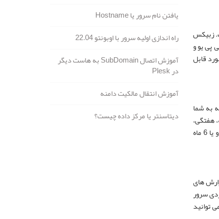
یافتن نام سرور یا Hostname
زی (VM) و سرویس های ابری است. زبیکس
راه اندازی اولیه سرور با اوبونتو 22.04
 پی یو و
ازد تا محیط IT خود را از طریق داشبورد قابل
آموزش اتصال SubDomain به هاست دیگر
در Plesk
آموزش انتقال مالکیت دامنه
Munin صدق نمیکند این است که به شما
دیتاسنتر یا مرکز داده چیست؟
کنید. در حالی که Munin نمودارهای روزانه، هفتگی،
ماهانه و سالانه را ثابت کرده است. Cacti به شما امکان می دهد تا داده های خود را هر طور که می خواهید مشاهده کنید: 2 ساعت، 4 روز و یا 6 ماه
گزارش های
دیسک، استفاده از CPU، برنامه های کاربردی سرور
 می توانید