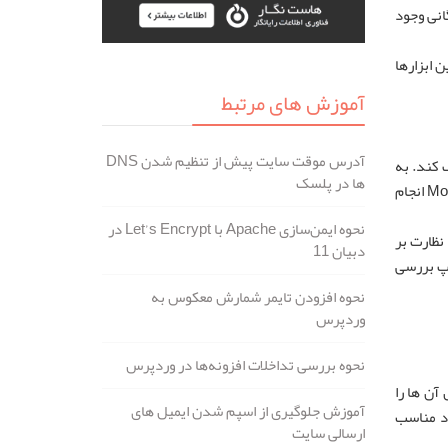
انی وجود
 ابزارها
آموزش های مرتبط
آدرس موقت سایت پیش از تنظیم شدن DNS
 کند. به
ها در پلسک
عنوان مثال، اگر شما از پیش ست کرده باشید که وقتی دیتابیس سرور شما از کار افتاد سرور ریستارت شود،این اقدام بطور خودکار توسط Monit انجام
نحوه ایمن‌سازی Apache با Let’s Encrypt در
‌یافته از Monit که روشی ساده برای نظارت بر
دبیان 11
ون لپ‌تاپ بررسی
نحوه افزودن تایمر شمارش معکوس به
وردپرس
نحوه بررسی تداخلات افزونه‌ها در وردپرس
ر عوض، یک نمای کلی از کل آن ها را
آموزش جلوگیری از اسپم شدن ایمیل های
اد مناسب
ارسالی سایت