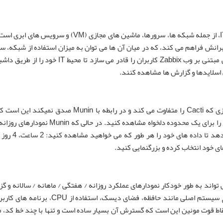
zabbix یک نرم افزار مانیتورینگ متن باز برای اجزای متنوع IT، از جمله شبکه ها، سرورها، ماشین های مجا
ربرانش فراهم می کند، که در میان آن ها می توان به میزان استفاده از شبکه، سی
مصرف فضای هارد دیسک ها اشاره کرد. رابط کاربری گرافیکی مبتنی بر وب Zabbix کاربران را قادر می س
 اسلایدها و گزارش ها مشاهده کنند.
Cacti از بسیاری جهات شبیه Munin هستند. با این حال، چیزی که Cacti را متفاوت می کند و در رابطه با 
امکان می دهد اندازه نمودارهای خود را تغییر دهید و داده ها را برای یک محدوده دلخواه مشاهده 
 خود انتخاب کرده و بزرگنمایی کنید.
. می تواند به طور خودکار نمودارهای عملکرد روزانه / هفتگی / ماهانه / سالانه و 
بسیاری از معیارهای مهم را تولید کند. قابلیت نظارت بر منابع سیستم اصلی مانند حافظه، فضای 
ارد. یکی از بزرگترین نقاط قوت مونین این است که گسترش آن بسیار ساده است و تنها با چند خط کد،