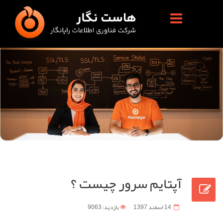
آپتایم سرور چیست ؟
14 اسفند 1397
بازدید: 9063