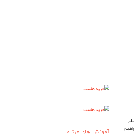
للی
واهیم
آموزش های مرتبط