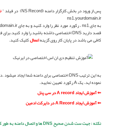
پس از ورود در بخش کارگزار دامنه (NS Record) در فیلد "
ن
ns1.yourdomain.ir
به جای ns1 ، رکورد مورد نظر را وارد کنید و به جای yourdomain.ir نام دامنه خود را وارد کنید سپس در فیلد "
کافی می باشد در پایان کار روی گزینه
اعمال
کلیک کنید.
به این ترتیب DNS اختصاصی برای دامنه شما ایجا
نموده اید، یک A رکورد تعیین نمایید.
⇐ آموزش ایجاد A record در سی پنل
⇐ آموزش ایجاد A Record در دایرکت ادمین
نکته : جهت ست شدن صحیح DNS ها و اتصال دامنه به طور کامل، نیاز است 4 الی 6 ساعت صبر نمایید.