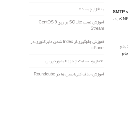
بدافزار چیست؟
SMTP s
در هاست خود نام سرور را مشاهده کرده و در فیلد مربوطه وارد کنید. در انتها روی دکمه NEXT کلیک
آموزش نصب SQLite بر روی CentOS 9
Stream
آموزش جلوگیری از Index شدن دایرکتوری در
ید و
cPanel
جام
انتقال وب سایت از جوملا به وردپرس
آموزش حذف کلی ایمیل ها در Roundcube