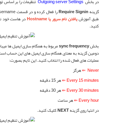
در بخش
Outgoing server Settings
تنظیمات را بر اساس تو
گزینه
Require Signin
را فعال کرده و در قسمت Username و Password نام ایمیل و رمز عبور آن را بنویسید. سپس در قسمت
طبق آموزش
یافتن نام سرور یا Hostname
کنید.
بخش
sync frequency
مربوط به همگام سازی ایمیل ها میباش
دومین گزینه به معنای همگام سازی ایمیل های این حساب است.
عملیات های فعال شده را انتخاب کنید. این تایم بصورت:
Never ⇐
هرگز
Every 15 minutes ⇐
هر 15 دقیقه
Every 30 minutes ⇐
هر 30 دقیقه
Every hour ⇐
هر ساعت
در انتها روی گزینه
NEXT
کلیک کنید.