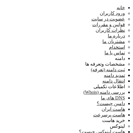
خانه
ورود کاربران
عضویت در سایت
قوانین و مقررات
نظرات کاربران
درباره ما
مشتریان ما
استخدام
تماس با ما
دامنه
مشخصات وتعرفه ها
ثبت دامنه (تعرفه)
تمدید دامنه
انتقال دامنه
اطلاعات تکمیلی
بررسی دامنه (Whois)
DNS های ما
دامین چیست؟
هاست ایران
هاست پرسرعت
خرید هاست
لینوکس
هاست لینوکس چیست؟