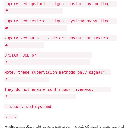
supervised upstart - signal upstart by putting
Redis into SIGSTOP mode #
supervised systemd - signal systemd by writing
READY=1 to $NOTIFY_SOCKET #
supervised auto - detect upstart or systemd
method based on #
UPSTART_JOB or
NOTIFY_SOCKET environment variables #
."Note: these supervision methods only signal
"process is ready #
.They do not enable continuous liveness
pings back to your supervisor #
supervised
systemd
. . .
این تنها تغییری است که شما در این مرحله باید در فایل پیکربندی Redis