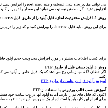
افزایش دهید. اگر مطمئن نیستید، می توانید این مقدار را دو برابر کنید.
روش 2. افزایش محدودیت اندازه فایل آپلود را از طریق فایل htaccess.
برای این روش، باید فایل htaccess. را ویرایش کنید و کد زیر را در پایین اضافه کنید:
برای کسب اطلاعات بیشتر در مورد افزایش محدودیت حجم آپلود فایل، 
روش 3. آپلود دستی فایل از طریق FTP
کنید.
آموزش آپلود فایل‌ در هاست از طریق FTP
آموزش نصب قالب وردپرس با استفاده از FTP
اکنون که فایل های تم را دارید، آماده آپلود آنها در وب سایت خود هستی
برای انجام این کار، باید با استفاده از یک سرویس گیرنده FTP به حساب میزبانی وردپرس خود متصل شوید. ابتدا باید فایل .zip را در رایانه خود دانلود کنید. پس از آن، باید فایل را از حالت فشرده خارج کنید.