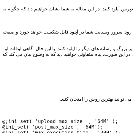
نه را در وردپرس آپلود کنید. در این مقاله به شما نشان خواهیم داد که چگونه به
اتر رود. سرور وبسایت شما در آپلود فایل شکست خواهد خورد و صفحه
زرگ و رسانه های دیگر را آپلود کنند. با این حال، گاهی اوقات این
د. در این صورت، پیام متفاوتی خواهید دید که به وضوح بیان می کند که
 توانید بهترین روش را امتحان کنید.
;ini_set( 'upload_max_size' , '64M' );@
;ini_set( 'post_max_size', '64M')@
;ini_set( 'max_execution_time', '300' )@