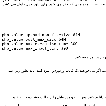
می توانید مقادیر upload_max_size و post_max_size را افزایش دهید تا بیشتر از فایلی باشد که می خواهید آپلود کنید. همچنین باید max_execution_time را به زمانی که فکر می کنید برای آپلود فایل طول می کشد
php_value upload_max_filesize 64M
php_value post_max_size 64M
php_value max_execution_time 300
php_value max_input_time 300
ردپرس مراجعه کنید.
انی رخ می دهد که یک فایل خاص را آپلود می کنید، ممکن است بخواهید فایل را به صورت دستی از طریق FTP آپلود کنید. اگر می‌خواهید یک قالب وردپرس آپلود کنید، باید بطور زیر عمل
این کار یک پوشه جدید با نام قالب شما، در رایانه شما ایجاد می کند.اکنون که فایل های تم را دارید، آماده آپلود آنها در وب سایت خود هستید. پس از اتصال سرویس FTP به سرویس میزبانی خود، باید به پوشه