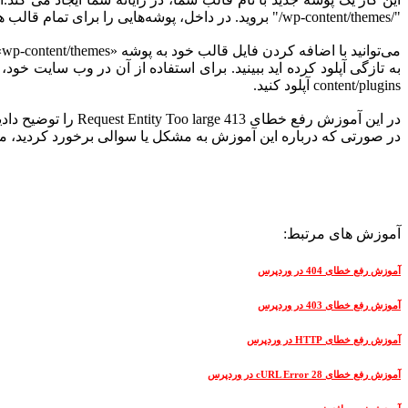
"/wp-content/themes/" بروید. در داخل، پوشه‌هایی را برای تمام قالب های نصب شده در وب‌سایت خود خواهید دید.
content/plugins آپلود کنید.
در این آموزش رفع خطای 413 Request Entity Too large را توضیح دادیم. امیدواریم این مقاله
در صورتی که درباره این آموزش به مشکل یا سوالی برخورد کردید، میتو
آموزش های مرتبط:
آموزش رفع خطای 404 در وردپرس
آموزش رفع خطای 403 در وردپرس
آموزش رفع خطای HTTP در وردپرس
آموزش رفع خطای cURL Error 28 در وردپرس