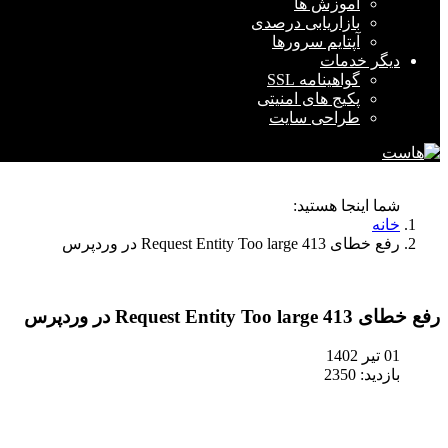
آموزش ها
بازاریابی درصدی
آپتایم سرورها
دیگر خدمات
گواهینامه SSL
پکیج های امنیتی
طراحی سایت
شما اینجا هستید:
خانه
رفع خطای 413 Request Entity Too large در وردپرس
رفع خطای 413 Request Entity Too large در وردپرس
01 تیر 1402
بازدید: 2350