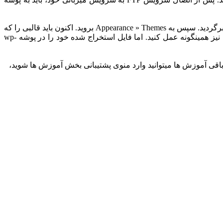
می‌توانید با اضافه کردن فایل قالب خود به پوشه «wp-content/themes» قالب جدید را آپلود کنید. پس از آپلود قالب، به داشبورد وردپرس خود برگردید. سپس به Appearance » Themes بروید. اکنون باید قالبی را که
به تازگی آپلود کرده اید ببینید. برای استفاده از آن در وب سایت خود، به سادگی بر روی دکمه Activate کلیک کنید. برای آپلود و نصب افزونه نیز همینگونه عمل کنید. اما فایل استخراج شده خود را در پوشه wp-
باقی آموزش ها میتوانید وارد منوی پشتیبانی بخش آموزش ها شوید،