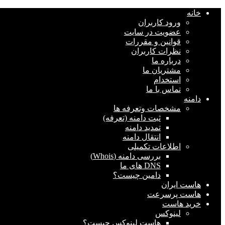
خانه
ورود کاربران
عضویت در سایت
قوانین و مقررات
نظرات کاربران
درباره ما
مشتریان ما
استخدام
تماس با ما
دامنه
مشخصات وتعرفه ها
ثبت دامنه (تعرفه)
تمدید دامنه
انتقال دامنه
اطلاعات تکمیلی
بررسی دامنه (Whois)
DNS های ما
دامین چیست؟
هاست ایران
هاست پرسرعت
خرید هاست
لینوکس
هاست لینوکس چیست؟