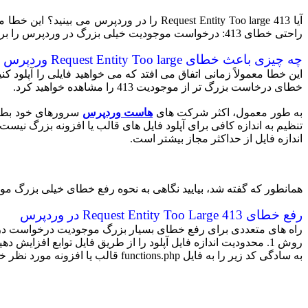
آیا 413 Request Entity Too large را در ور
راحتی خطای 413: درخواست موجودیت خیلی بزرگ در وردپرس را برطرف کنید.
چه چیزی باعث خطای Request Entity Too large وردپرس می شود؟
این خطا معمولاً زمانی اتفاق می افتد که می خواهید فایلی را آپلو
خطای درخاست بزرگ تر از موجودیت 413 را مشاهده خواهید کرد.
به طور معمول، اکثر شرکت های
هاست وردپرس
سرورهای خود بطوری
تنظیم به اندازه کافی برای آپلود فایل های قالب یا افزونه بزرگ نیست.
اندازه فایل از حداکثر مجاز بیشتر است.
همانطور که گفته شد، بیایید نگاهی به نحوه رفع خطای خیلی بزرگ موجودیت د
رفع خطای 413 Request Entity Too Large در وردپرس
راه های متعددی برای رفع خطای بسیار بزرگ موجودیت درخواست در ور
روش 1. محدودیت اندازه فایل آپلود را از طریق فایل توابع افزایش دهید
به سادگی کد زیر را به فایل functions.php قالب یا افزونه مورد نظر خود اضافه کنید.