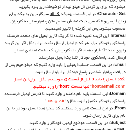
میشود که برای پر کردن آن میتوانید از توضیحات زیر بهره بگیرید:
Character Set
: در این قسمت یونیکد
utf-8
سازگارترین یونیکد برای
زبان فارسی و انگلیسی‚ جهت نمایش صحیح متن پیام ارسالی به کاربران‚
محسوب میشود.پس این گزینه را تغییر نمیدهیم.
Interval
: این گزینه تعبیه شده تا اگر یک کاربر ایمیل های متعدد فرستاد
پاسخگوی خودکار برای هر کدام ایمیل ارسال نکند. برای مثال اگر این گزینه
را روی عدد “1” قرار دهیم‚ اگر یک کاربر طی یک ساعت تعدادی ایمیلی
ارسال کند‚ پاسخگوی خودکار تنها یک ایمیل میفرستد.
Email
: در این قسمت حساب ایمیلی را باید وارد کنیم که میخواهیم پس از
دریافت پیام از شخصی‚ پاسخ خودکار برای او ارسال شود.
نکته: ایمیل را باید تا قبل از قسمت
@
بنویسیم. مثال: برای این ایمیل
“
host@email.com
” تنها قسمت “
host
” را وارد میکنیم.
Domain
: این قسمت باید نام دامنه را وارد کنید تا آدرس ایمیل فرستنده
پاسخگوی خودکار تکمیل شود. مثال: “
host@tv.ir
”
From
: در این قسمت نامی وارد میکنید که میخواهید ایمیل خودکار با این
نام برای کاربر ارسال شود.
Subject
: در این قسمت موضوع ایمیل خودکار را وارد کنید.
This message contains HTML
: زمانی این گزینه را فعال میکنیم که