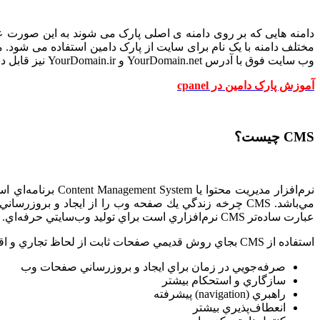
دامنه هایی که بر روی دامنه ی اصلی پارک می شوند به این صورت ع
وب سایت فوق با آدرس YourDomain.net و YourDomain.ir نیز قابل دسترس باشد ، در چنین مواقعی میبایست در هاست خود از امکان Parked Domain یا پارک دامین استفاده کنید.
آموزش پارک دامین در cpanel
CMS چیست؟
نرم‌افزار مديريت
عبارت ساده‌تر CMS نرم‌افزاري است براي توليد وب‌سايتي حرفه‌اي.
استفاده از CMS بجاي روش قديمي صفحات ثابت از لحاظ تجاري و اقتصادي مزاياي بسيار زيادي دارد از جمله:
صرفه‌جويي در زمان براي ايجاد و بروزرساني صفحات وب
سازگاري و استحكام بيشتر
راهبري (navigation) پيشرفته
انعطاف‌پذيري بيشتر