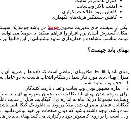
كنترل نامتمركز سايت
امنيت بالاتر وب‌سايت
كاهش ورود اطلاعات تكراري
كاهش چشمگير هزينه‌هاي نگهداري
یکی از سیستم های مدیریت محتوی
جوملا
می باشد جوملا یک سیستم 
امکان گسترش آسان نرم افزار را فراهم میکند. با جوملا می توانید 
قیمت مناسب مشاهده و خداریداری نمایید .پشتیبانی از این قالبها نیز
پهنای باند چیست؟
پهناي باند يا Bandwidth پهناي ارتباطي است که داده ها از طريق آن و از فضاي وب شما انتقال مي‌يابند.
میزان پهنای باند مورد نیاز شما در هنگام انتخاب هاست به دو عامل ب
1 – حجم وب سایت شما
2 – اندازه مشهور بودن وب سایت و تعداد بازدید کنندگان
برای متوجه شدن پهنای باند ،کافیست به همان مفهوم پهنای باند اینترن
و … است را بر روی کامپیوتر خود بارگزاری می کنید.پهنای باند در