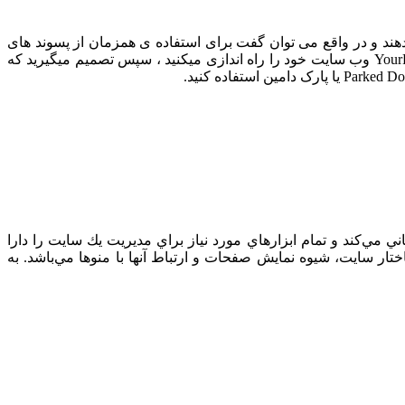
ند و در واقع می توان گفت برای استفاده ی همزمان از پسوند های
مختلف دامنه با یک نام برای سایت از پارک دامین استفاده می شود. مثلا شما در ابتدا یک هاست و دامنه تهیه میکنید و با آدرس YourDomain.com وب سایت خود را راه اندازی میکنید ، سپس تصمیم میگیرید که
ساني يك وب‌سايت پشتيباني مي‌كند و تمام ابزارهاي مورد نياز براي مديريت يك سايت را دارا
 انقراض آن در بر مي‌گيرد. CMS همچنين داراي قابليت مديريت ساختار سايت، شيوه نمايش صفحات و ارتباط آنها با منوها مي‌باشد. به