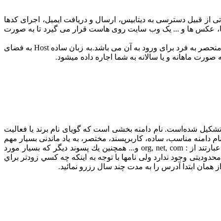
ار می‌گیرند و امکاناتی از قبیل دسترسی به دیتابیس، ارسال و دریافت ایمیل، اجرای کدها
ها، عکس ها و ... یک وب سایت روی هاست قرار می گیرد تا به صورت
برای مدیریت هاست، یک کنترل پنل در اختیار صاحب سایت قرار می گیرد. این کنترل پنل یک آدرس اینترنتی، همراه با یک نام کاربری و رمز منحصر به فرد برای ورود به آن می باشد.به زبان ساده Host به فضای
رت ماهانه و یا سالانه به شما اجاره داده میشود.
و پسوند تشکیل شده‌است. نام دامنه بخشی است که گویای نام برند یا فعالیت
ام دامنه مناسب، ساده، کاربرپسند، مختصر، به یاد ماندنی بسیار مهم
بوده و همچنین در رتبه‌بندی (Ranking) نتایج جستجوی گوگل/ سئو (SEO) نیز تأثیر گذار می‌باشد.پسوندهای بین الملی رایج براي ثبت دامنه، عبارتند از : org, net, com و... همچنين يك پسوند ديگر كه بسيار مورد
يران هستند با پسوند ir ثبت خواهند شد. در ثبت دامنه ها هیچ محدودیتی وجود ندارد ولی نامها با توجه به اينكه چه كسي زودتر براي
از همان ابتدا آدرس را به مدت چند سال رزرو نمائيد.