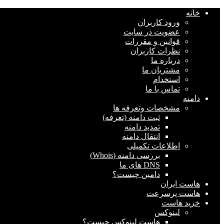
خانه
ورود کاربران
عضویت در سایت
قوانین و مقررات
نظرات کاربران
درباره ما
مشتریان ما
استخدام
تماس با ما
دامنه
مشخصات وتعرفه ها
ثبت دامنه (تعرفه)
تمدید دامنه
انتقال دامنه
اطلاعات تکمیلی
بررسی دامنه (Whois)
DNS های ما
دامین چیست؟
هاست ایران
هاست پرسرعت
خرید هاست
لینوکس
هاست لینوکس چیست؟