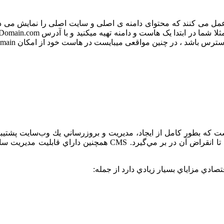
مل می کنند که محتوای دامنه ی اصلی و سایت اصلی را نمایش می ده
 محتوا يا Content Management System برنامه‌اي است كه بطور كامل از ايجاد، مديريت و بروزر
مي‌باشد. CMS چرخه زندگي يك صفحه وب را از ايجاد و بروزرساني تا