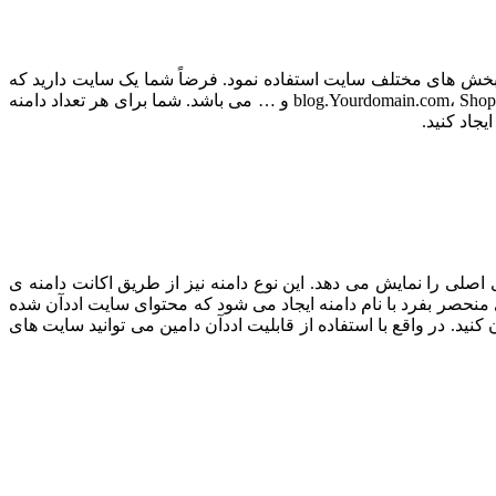
 بخش های مختلف سایت استفاده نمود. فرضاً شما یک سایت دارید که
می توانید با ایجاد ساب دامین هایی فروشگاه ، وبلاگ و … استفاده کرد. نمونه هایی از ساب دامین blog.Yourdomain.com، Shop.Yourdomain.com، Mail.Yourdomain.com و … می باشد. شما برای هر تعداد دامنه
یجاد کنید.
اصلی را نمایش می دهد. این نوع دامنه نیز از طریق اکانت دامنه ی
ر هاست اصلی اضافه می شود ، برای هر دامنه ی اددآن شده نیز در بخش مدیریت فایل ها ، public_html پوشه ای منحصر بفرد با نام دامنه ایجاد می شود که محتوای سایت اددآن شده
نید. در واقع با استفاده از قابلیت اددآن دامین می توانید سایت های