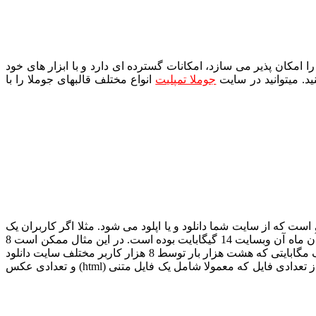
کان پذیر می سازد، امکانات گسترده ای دارد و با ابزار های خود
د. میتوانید در سایت
جوملا تمپلیت
انواع مختلف قالبهای جوملا را با
است که از سایت شما دانلود و یا اپلود می شود. مثلا اگر کاربران یک
وبسایت مجموعا در یک ماه به اندازه ی 8 گیگابایت فایل از سایت دانلود و 6 گیگابایت فایل به آن آپلود کرده باشید میزان پهنای باند مصرفی آن ماه آن وبسایت 14 گیگابایت بوده است. در این مثال ممکن است 8
گیگابایت فضای مصرف شده مثلا مربوط به دانلود یک گیگا بایتی باشد که 8 بار توسط 8 کاربر مختلف سایت انجام داده باشند و یا یک فایک یک مگابایتی که هشت هزار بار توسط 8 هزار کاربر مختلف سایت دانلود
شده باشد. توجه داشته باشید که دیدن صفحات نیز خود نوعی دانلود است زیرا هر بار که شما یک صفحه ی اینترنتی را می بینید مجموعه ای از تعدادی فایل که معمولا شامل یک فایل متنی (html) و تعدادی عکس