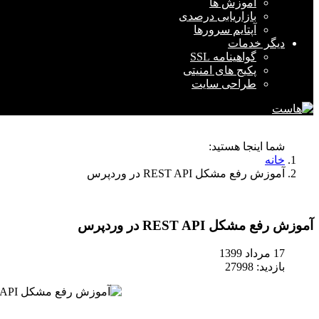
آموزش ها
بازاریابی درصدی
آپتایم سرورها
دیگر خدمات
گواهینامه SSL
پکیج های امنیتی
طراحی سایت
شما اینجا هستید:
خانه
آموزش رفع مشکل REST API در وردپرس
آموزش رفع مشکل REST API در وردپرس
17 مرداد 1399
بازدید: 27998