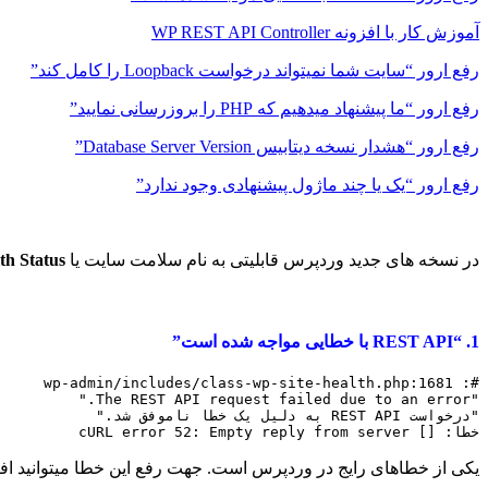
آموزش کار با افزونه WP REST API Controller
رفع ارور “سایت شما نمیتواند درخواست Loopback را کامل کند”
رفع ارور “ما پیشنهاد میدهیم که PHP را بروزرسانی نمایید”
رفع ارور “هشدار نسخه دیتابیس Database Server Version”
رفع ارور “یک یا چند ماژول پیشنهادی وجود ندارد”
در نسخه های جدید وردپرس قابلیتی به نام سلامت سایت یا
th Status
1. “REST API با خطایی مواجه شده است”
خطا: [] cURL error 52: Empty reply from server
یکی از خطاهای رایج در وردپرس است. جهت رفع این خطا میتوانید افزونه WP REST API Controller را نصب و فعالسا