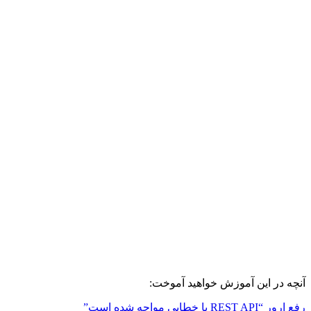
آنچه در این آموزش خواهید آموخت:
رفع ارور “REST API با خطایی مواجه شده است”