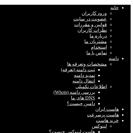
خانه
ورود کاربران
عضویت در سایت
قوانین و مقررات
نظرات کاربران
درباره ما
مشتریان ما
استخدام
تماس با ما
دامنه
مشخصات وتعرفه ها
ثبت دامنه (تعرفه)
تمدید دامنه
انتقال دامنه
اطلاعات تکمیلی
بررسی دامنه (Whois)
DNS های ما
دامین چیست؟
هاست ایران
هاست پرسرعت
خرید هاست
لینوکس
هاست لینوکس چیست؟