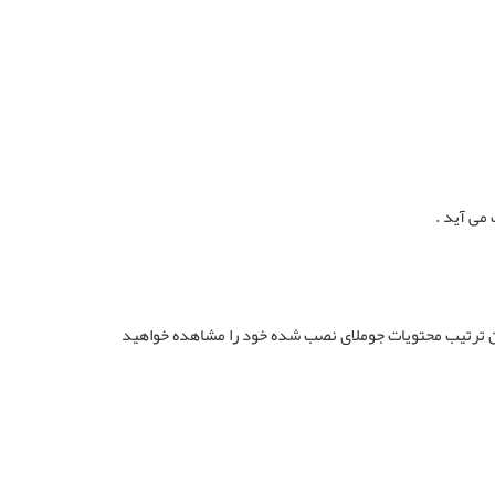
می آید .
 فایل منیجر کلیک کنید و وارد پوشه public_html شوید بدین ترتیب محتویات جوملای نصب شده خود را مشاهده خواهید