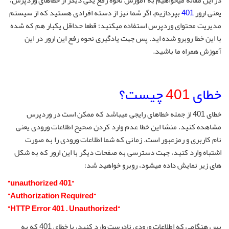
در این مقاله میخواهیم به آموزش نحوه رفع یکی دیگر از خطاهای وردپرس،
یعنی ارور
401
بپردازیم. اگر شما نیز از دسته افرادی هستید که از سیستم
مدیریت محتوای وردپرس استفاده میکنید؛ قطعا حداقل یکبار هم که شده
با این خطا روبرو شده اید. پس جهت یادگیری نحوه رفع این ارور در این
آموزش همراه ما باشید.
خطای
401
چیست؟
خطای 401 از جمله خطاهای رایجی میباشد که ممکن است در وردپرس
مشاهده کنید. منشا این خطا عدم وارد کردن صحیح اطلاعات ورودی یعنی
نام کاربری و رمزعبور است. زمانی که شما اطلاعات ورودی را به صورت
اشتباه وارد کنید، جهت دسترسی به صفحات دیگر با این ارور که به شکل
های زیر نمایش داده میشود، روبرو خواهید شد:
“401 unauthorized”
“Authorization Required”
“HTTP Error 401 – Unauthorized”
پس هنگامی که اطلاعات ورودی نادرست وارد کنید، با خطای 401 که به