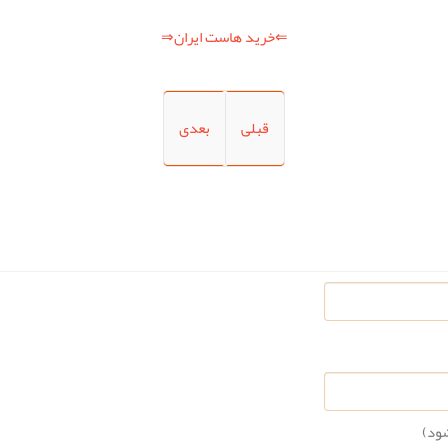
⇐خرید هاست ایران⇒
قبلی
بعدی
شود)