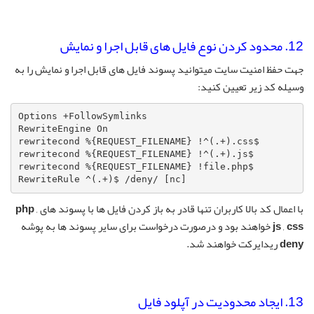
12. محدود کردن نوع فایل های قابل اجرا و نمایش
جهت حفظ امنیت سایت میتوانید پسوند فایل های قابل اجرا و نمایش را به
وسیله کد زیر تعیین کنید:
Options +FollowSymlinks

RewriteEngine On

rewritecond %{REQUEST_FILENAME} !^(.+).css$

rewritecond %{REQUEST_FILENAME} !^(.+).js$

rewritecond %{REQUEST_FILENAME} !file.php$

RewriteRule ^(.+)$ /deny/ [nc]
با اعمال کد بالا کاربران تنها قادر به باز کردن فایل ها با پسوند های
,
php
css
,
js
خواهند بود و درصورت درخواست برای سایر پسوند ها به پوشه
deny
ریدایرکت خواهند شد.
13. ایجاد محدودیت در آپلود فایل