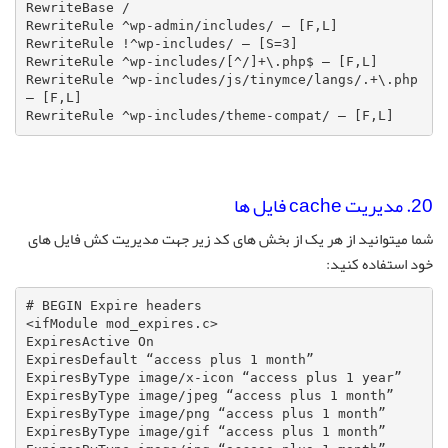
RewriteBase /

RewriteRule ^wp-admin/includes/ – [F,L]

RewriteRule !^wp-includes/ – [S=3]

RewriteRule ^wp-includes/[^/]+\.php$ – [F,L]

RewriteRule ^wp-includes/js/tinymce/langs/.+\.php 
– [F,L]

RewriteRule ^wp-includes/theme-compat/ – [F,L]
20. مدیریت cache فایل ها
شما میتوانید از هر یک از بخش های کد زیر جهت مدیریت کش فایل های
خود استفاده کنید:
# BEGIN Expire headers

<ifModule mod_expires.c>

ExpiresActive On

ExpiresDefault “access plus 1 month”

ExpiresByType image/x-icon “access plus 1 year”

ExpiresByType image/jpeg “access plus 1 month”

ExpiresByType image/png “access plus 1 month”

ExpiresByType image/gif “access plus 1 month”
