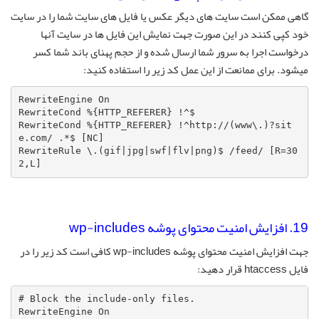
گاهی ممکن است سایت های دیگر عکس یا فایل های سایت شما را در سایت
خود کپی کنند در این صورت جهت نمایش این فایل ها در سایت آنها
درخواست اجرا به سرور شما ارسال شده و از حجم پهنای باند شما کسر
میشود. برای ممانعت از این عمل کد زیر را استفاده کنید:
RewriteEngine On

RewriteCond %{HTTP_REFERER} !^$

RewriteCond %{HTTP_REFERER} !^http://(www\.)?sit
e.com/ .*$ [NC]

RewriteRule \.(gif|jpg|swf|flv|png)$ /feed/ [R=30
2,L]
19. افزایش امنیت محتوای پوشه wp-includes
جهت افزایش امنیت محتوای پوشه wp-includes کافی است کد زیر را در
فایل htaccess قرار دهید:
# Block the include-only files.

RewriteEngine On
