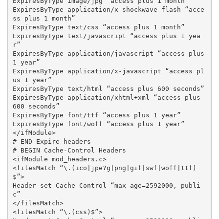
ExpiresByType image/jpg “access plus 1 month”

ExpiresByType application/x-shockwave-flash “acce
ss plus 1 month”

ExpiresByType text/css “access plus 1 month”

ExpiresByType text/javascript “access plus 1 yea
r”

ExpiresByType application/javascript “access plus 
1 year”

ExpiresByType application/x-javascript “access pl
us 1 year”

ExpiresByType text/html “access plus 600 seconds”

ExpiresByType application/xhtml+xml “access plus 
600 seconds”

ExpiresByType font/ttf “access plus 1 year”

ExpiresByType font/woff “access plus 1 year”

</ifModule>

# END Expire headers

# BEGIN Cache-Control Headers

<ifModule mod_headers.c>

<filesMatch “\.(ico|jpe?g|png|gif|swf|woff|ttf)
$”>

Header set Cache-Control “max-age=2592000, publi
c”

</filesMatch>

<filesMatch “\.(css)$”>
