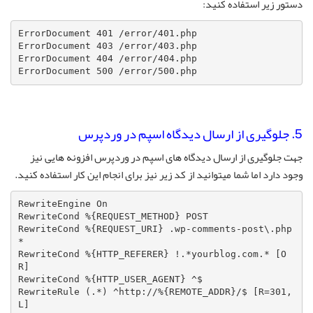
دستور زیر استفاده کنید:
ErrorDocument 401 /error/401.php

ErrorDocument 403 /error/403.php

ErrorDocument 404 /error/404.php

ErrorDocument 500 /error/500.php
5. جلوگیری از ارسال دیدگاه اسپم در وردپرس
جهت جلوگیری از ارسال دیدگاه های اسپم در وردپرس افزونه هایی نیز
وجود دارد اما شما میتوانید از کد زیر نیز برای انجام این کار استفاده کنید.
RewriteEngine On

RewriteCond %{REQUEST_METHOD} POST

RewriteCond %{REQUEST_URI} .wp-comments-post\.php
*

RewriteCond %{HTTP_REFERER} !.*yourblog.com.* [O
R]

RewriteCond %{HTTP_USER_AGENT} ^$

RewriteRule (.*) ^http://%{REMOTE_ADDR}/$ [R=301,
L]