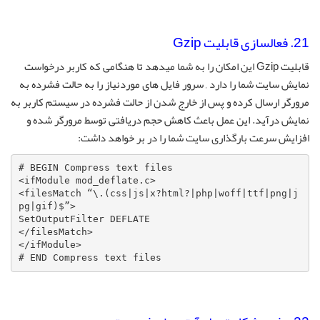
21. فعالسازی قابلیت Gzip
قابلیت Gzip این امکان را به شما میدهد تا هنگامی که کاربر درخواست
نمایش سایت شما را دارد , سرور فایل های موردنیاز را به حالت فشرده به
مرورگر ارسال کرده و پس از خارج شدن از حالت فشرده در سیستم کاربر به
نمایش درآید. این عمل باعث کاهش حجم دریافتی توسط مرورگر شده و
افزایش سرعت بارگذاری سایت شما را در بر خواهد داشت:
# BEGIN Compress text files

<ifModule mod_deflate.c>

<filesMatch “\.(css|js|x?html?|php|woff|ttf|png|j
pg|gif)$”>

SetOutputFilter DEFLATE

</filesMatch>

</ifModule>

# END Compress text files