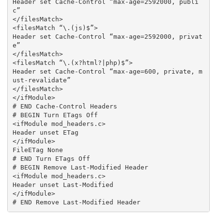
Header set Cache-Control “max-age=2592000, publi
c”

</filesMatch>

<filesMatch “\.(js)$”>

Header set Cache-Control “max-age=2592000, privat
e”

</filesMatch>

<filesMatch “\.(x?html?|php)$”>

Header set Cache-Control “max-age=600, private, m
ust-revalidate”

</filesMatch>

</ifModule>

# END Cache-Control Headers

# BEGIN Turn ETags Off

<ifModule mod_headers.c>

Header unset ETag

</ifModule>

FileETag None

# END Turn ETags Off

# BEGIN Remove Last-Modified Header

<ifModule mod_headers.c>

Header unset Last-Modified

</ifModule>

# END Remove Last-Modified Header