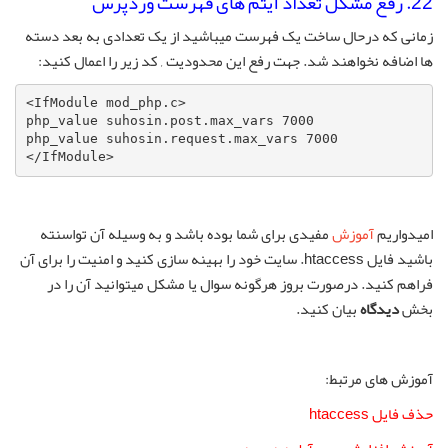
22. رفع مشکل تعداد آیتم های فهرست وردپرس
زمانی که درحال ساخت یک فهرست میباشید از یک تعدادی به بعد دسته
ها اضافه نخواهند شد. جهت رفع این محدودیت , کد زیر را اعمال کنید:
<IfModule mod_php.c>

php_value suhosin.post.max_vars 7000

php_value suhosin.request.max_vars 7000

</IfModule>
امیدواریم
آموزش
مفیدی برای شما بوده باشد و به وسیله آن تواسنته
باشید فایل htaccess. سایت خود را بهینه سازی کنید و امنیت را برای آن
فراهم کنید. درصورت بروز هرگونه سوال یا مشکل میتوانید آن را در
بخش
دیدگاه
بیان کنید.
آموزش های مرتبط:
حذف فايل htaccess