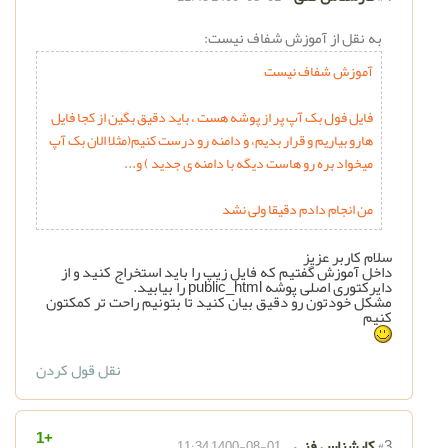
به نقل از آموزش شفاف نیست:
آموزش شفاف نیست
فایل فول بک آپ پر از پوشه هست ، باید دقیق بگین از کجا فایل
هارو بیاریم و قرار بدیم، و دامنه رو درست کنیم(مثلا الان بک آپ
میخواد بره رو هاست دیگه با دامنه ی جدید ) و...
من انجام دادم دقیقا ولی نشد
سلام کاربر عزیز
داخل آموزش گفتیم که فایل زیپ را باید استخراج کنید و از
دایرکتوری اصلی پوشه public_html را بیابید.
مشکل خودتون رو دقیق بیان کنید تا بتونیم راحت تر کمکتون
کنیم
نقل قول کردن
+1
#3
کارشناس فنی
1400-08-01 11:34