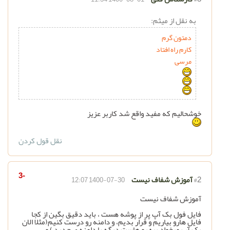
به نقل از میثم:
دمتون گرم
کارم راه افتاد
مرسی
خوشحالیم که مفید واقع شد کاربر عزیز
نقل قول کردن
-3
#2
آموزش شفاف نیست
1400-07-30 12:07
آموزش شفاف نیست
فایل فول بک آپ پر از پوشه هست ، باید دقیق بگین از کجا
فایل هارو بیاریم و قرار بدیم، و دامنه رو درست کنیم(مثلا الان
بک آپ میخواد بره رو هاست دیگه با دامنه ی جدید ) و...