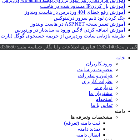
آموزش قراردادن رمز عبور بر روی پوشه wp-admin وردپرس
آموزش باز کردنIP مسدود شده در هاست
آموزش رفع خطای 404 وردپرس در هاست ویندوز
چک کردن لود تایم سرور درلینوکس
آموزش تغییر نسخه ASP.NET در هاست ویندوز
آموزش اضافه کردن لاگین ورود به سایدبار در وردپرس
طریقه بازیابی سایت وردپرس از جریمه جستجوی گوگل (پارت 1)
کپی رایت1403-1383 فناوری اطلاعات رایا نگار. شناسه ملی: 14006336650
خانه
ورود کاربران
عضویت در سایت
قوانین و مقررات
نظرات کاربران
درباره ما
مشتریان ما
استخدام
تماس با ما
دامنه
مشخصات وتعرفه ها
ثبت دامنه (تعرفه)
تمدید دامنه
انتقال دامنه