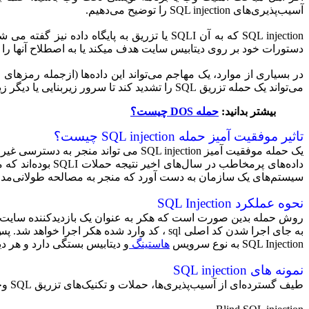
آسیب‌پذیری‌های SQL injection را توضیح می‌دهیم.
SQL injection که به آن SQLI یا تزریق به پ
دستورات خود بر روی دیتابیس سایت هدف میکند یا به اصطلاح آنها را ا
در بسیاری از موارد، یک مهاجم می‌تواند این داده‌ها (ازجمله رمزهای 
می‌تواند یک حمله تزریق SQL را تشدید کند تا سرور زیربنایی یا دیگر زیرساخت‌های بک‌اند را به خطر بیاندازد یا یک حمله DOS را انجام دهد.
بیشتر بدانید:
حمله DOS چیست؟
تاثیر موفقیت آمیز حمله SQL injection چیست؟
یک حمله موفقیت آمیز SQL injection م
داده‌های پرمخاط
سیستم‌های یک سازمان به دست آورد که منجر به مصالحه طولانی‌مدت 
نحوه عملکرد SQL Injection
روش حمله بدین صورت است که هکر به عنوان یک بازدیدکننده سایت ، د
به جای اجرا شدن کد اصلی sql ، کد وارد شده 
SQL Injection به نوع سرویس
هاستینگ
و دیتابیس بستگی دارد و هر
نمونه های SQL injection
طیف گسترده‌ای از آسیب‌پذیری‌ها، حملات و تکنیک‌های تزریق SQL وجود دارد که در موقعیت‌های مختلف ایجاد می‌شوند. برخی از نمونه های رایج تزریق SQL عبارتند از: