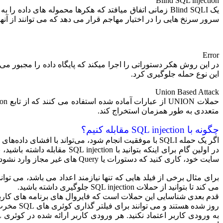
Blind SQL injection
یک
Blind
SQLI زمانی اتفاق میافتد که هکرها محموله های داده را 
سرور سرنخ هایی را در اختیار مهاجم قرار می دهد که می توانند از آنه
Error
در این روش هکر دستوراتی را اجرا میکند که پایگاه داده را مجبور می
این نوع حمله جلوگیری کرد.
Union Based Attack
متعددی به طور همزمان استخراج کند.
چگونه با SQL injection مقابله کنیم؟
اگر یک حمله SQLI با موفقیت انجام شود، می‌تواند با افشای داده‌های حساس و آسیب رساندن به اعتماد مشتری، آسیب‌های گسترده‌ای ایجاد کند. به همین دلیل تشخیص به موقع این نوع حمله مهم است.
سایت خود، کاری کنید که دستورات یا Query های غیر مجاز وارد نشود.
برای مثال برخی از فیلد هایی که تنها نیازمند اعداد می باشد، می توا
می کند تا بتوانید از حملات SQL injection جلوگیری داشته باشید.
روز شده هستند و می توانند برای فیلتر گذاری کوئری های SQL مخرب در برنامه های وب پیکربندی شوند.
به ورودی کاربر اعتماد نکنید.