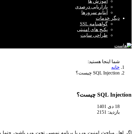
آموزش ها
بازاریابی درصدی
آپتایم سرورها
دیگر خدمات
گواهینامه SSL
پکیج های امنیتی
طراحی سایت
شما اینجا هستید:
خانه
SQL Injection چیست؟
SQL Injection چیست؟
18 دی 1401
بازدید: 2151
اگر اهل مباحث امنیت وب یا برنامه نویسی تحت وب باشید، حتما با نام‌های SQL و SQL Injection آشنا هستید. در این مقاله، ما توضیح می‌دهیم که SQL injection چیست،