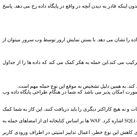
دون اینکه قادر به دیدن آنچه در واقع در پایگاه داده رخ می دهد. پاسخ
 داده را نشان می دهد. با بستن نمایش ارور توسط وب سرور میتوان از
، که نتایج چند کوئری را در یک نتیجه ترکیب می کند.این حمله به هکر کمک می کند که داده ها را از جداول
بتوانید جلوی ورود Query های غیر مجاز را بگیرید. این امر به این صورت امکان پذیر می باشد که شما در هنگام طراحی پایگاه داده وب
ت و نه هیچ کاراکتر دیگری را باید دریافت کنند. این کار به شما کمک
قدم بعدی شناسایی این حملات است که فایروال های برنامه های کاربردی وب (WAF) رایج ترین ابزار مورد استفاده برای فیلتر کردن حملات SQLi اشاره کرد. WAF ها بر اساس کتابخانه ای از امضاهای حمله به
موفق را افزایش می دهد. بهترین راه برای کاهش این نوع خطر، اعمال تدابیر امنیتی در اطراف ورودی کاربر