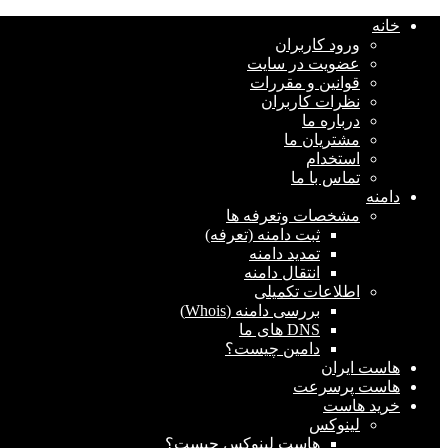
خانه
ورود کاربران
عضویت در سایت
قوانین و مقررات
نظرات کاربران
درباره ما
مشتریان ما
استخدام
تماس با ما
دامنه
مشخصات وتعرفه ها
ثبت دامنه (تعرفه)
تمدید دامنه
انتقال دامنه
اطلاعات تکمیلی
بررسی دامنه (Whois)
DNS های ما
دامین چیست؟
هاست ایران
هاست پرسرعت
خرید هاست
لینوکس
هاست لینوکس چیست؟