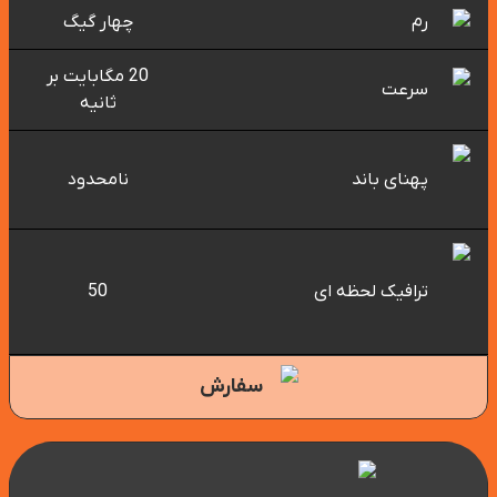
رم
چهار گیگ
20 مگابایت بر
سرعت
ثانیه
پهنای باند
نامحدود
ترافیک لحظه ای
50
سفارش