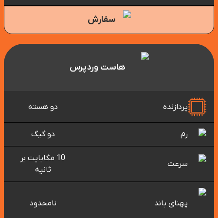
سفارش
هاست وردپرس
پردازنده
دو هسته
رم
دو گیگ
10 مگابایت بر
سرعت
ثانیه
پهنای باند
نامحدود