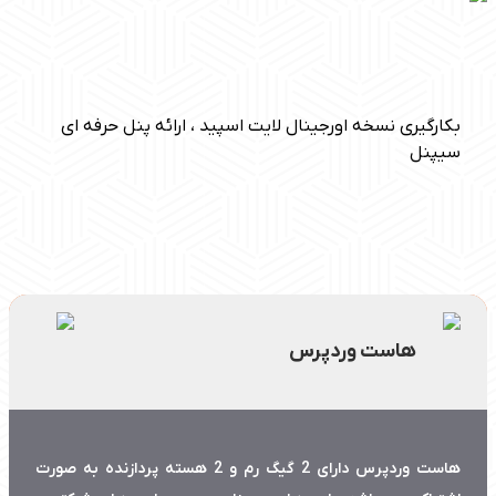
بکارگیری نسخه اورجینال لایت اسپید ، ارائه پنل حرفه ای
سیپنل
هاست وردپرس
هاست وردپرس دارای 2 گیگ رم و 2 هسته پردازنده به صورت