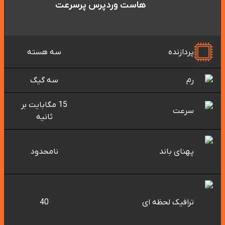
هاست وردپرس پرسرعت
پردازنده
سه هسته
رم
سه گیگ
15 مگابایت بر
سرعت
ثانیه
پهنای باند
نامحدود
ترافیک لحظه ای
40